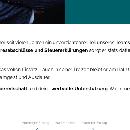
er seit vielen Jahren ein unverzichtbarer Teil unseres Teams 
resabschlüsse und Steuererklärungen
sorgt er stets daf
s vollen Einsatz – auch in seiner Freizeit bleibt er am Ball
 Teamgeist und Ausdauer.
ereitschaft
und deine
wertvolle
Unterstützung
. Wir freu
vorheriger Eintrag
zur Übersicht
nächster Eintrag