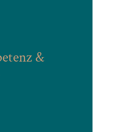
etenz &
t