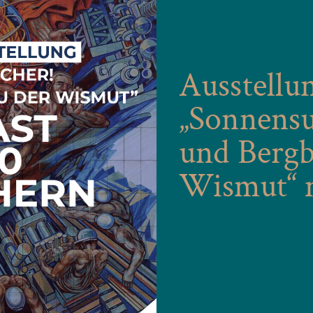
Ausstellu
„Sonnensu
und Bergb
Wismut“ m