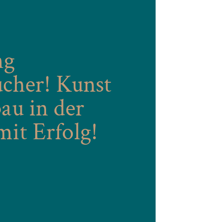
ng
cher! Kunst
au in der
it Erfolg!